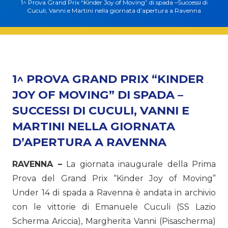
1^ Prova Grand Prix “Kinder Joy of Moving” di spada –Successi di
Cuculi, Vanni e Martini nella giornata d’apertura a Ravenna
1^ PROVA GRAND PRIX “KINDER
JOY OF MOVING” DI SPADA –
SUCCESSI DI CUCULI, VANNI E
MARTINI NELLA GIORNATA
D’APERTURA A RAVENNA
RAVENNA –
La giornata inaugurale della Prima
Prova del Grand Prix “Kinder Joy of Moving”
Under 14 di spada a Ravenna è andata in archivio
con le vittorie di Emanuele Cuculi (SS Lazio
Scherma Ariccia), Margherita Vanni (Pisascherma)